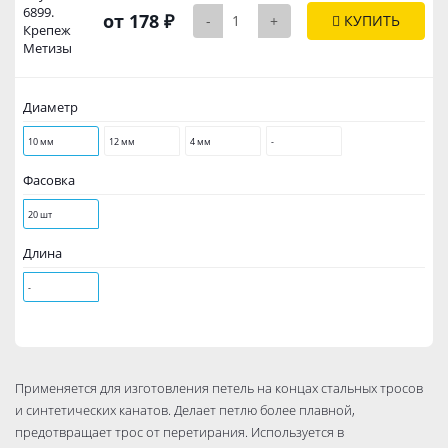
6899.
от 178 ₽
-
+
КУПИТЬ
Крепеж
Метизы
Диаметр
10 мм
12 мм
4 мм
-
Фасовка
20 шт
Длина
-
Применяется для изготовления петель на концах стальных тросов
и синтетических канатов. Делает петлю более плавной,
предотвращает трос от перетирания. Используется в