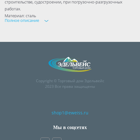
строительстве, судостроении, при погрузочно-разгрузочных
работах.
Материал: сталь
Полное описание
Покрытие: белый цинк
DIN 6899
Copyright © Торговый дом Эдельвейс
2023 Все права защищены
shop1@eweiss.ru
Мы в соцсетях