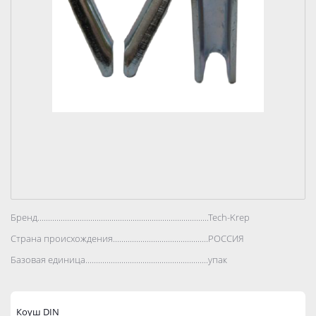
Бренд..................................................................................
Tech-Krep
Страна происхождения..................................................................................
РОССИЯ
Базовая единица..................................................................................
упак
Коуш DIN