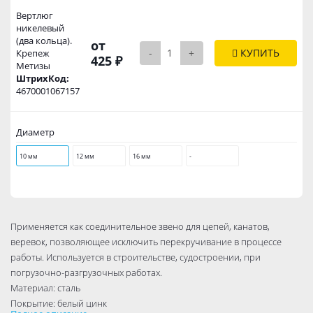
Вертлюг
никелевый
(два кольца).
от
-
+
КУПИТЬ
Крепеж
425 ₽
Метизы
ШтрихКод:
4670001067157
Диаметр
10 мм
12 мм
16 мм
-
Применяется как соединительное звено для цепей, канатов,
веревок, позволяющее исключить перекручивание в процессе
работы. Используется в строительстве, судостроении, при
погрузочно-разгрузочных работах.
Материал: сталь
Покрытие: белый цинк