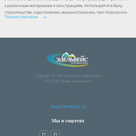
к различным материалам и конструкциям. Используется в быту,
строительстве, судостроении, машиностроении, при погрузочно-
Полное описание
разгрузочных работах
Материал: сталь
Покрытие: белый цинк
DIN 580
Copyright © Торговый дом Эдельвейс
2023 Все права защищены
shop1@eweiss.ru
Мы в соцсетях