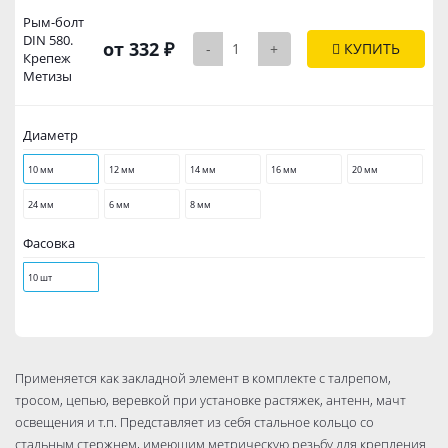
Рым-бoлт
DIN 580.
от 332 ₽
-
+
КУПИТЬ
Крепеж
Метизы
Диаметр
10 мм
12 мм
14 мм
16 мм
20 мм
24 мм
6 мм
8 мм
Фасовка
10 шт
Применяется как закладной элемент в комплекте с талрепом,
тросом, цепью, веревкой при установке растяжек, антенн, мачт
освещения и т.п. Представляет из себя стальное кольцо со
стальным стержнем, имеющим метрическую резьбу для крепления