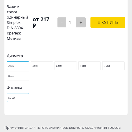
Зажим
троса
одинарный
от 217
-
+
КУПИТЬ
Simplex
₽
DIN 8304.
Крепеж
Метизы
Диаметр
2 мм
3 мм
4 мм
5 мм
6 мм
8 мм
Фасовка
50 шт
Применяется для изготовления разъемного соединения тросов