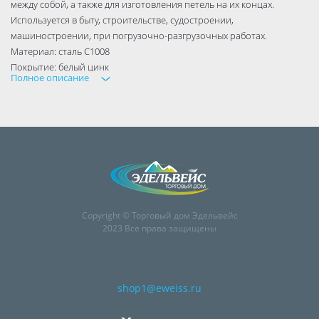
между собой, а также для изготовления петель на их концах.
Используется в быту, строительстве, судостроении,
машиностроении, при погрузочно-разгрузочных работах.
Материал: сталь C1008
Покрытие: белый цинк
Полное описание
DIN 8304
Copyright © Торговый дом Эдельвейс
2023 Все права защищены
shop1@eweiss.ru