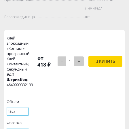
Лимитед"
Базовая единица..................................................................................
шт
Клей
эпоксидный
«Контакт»
прозрачный.
от
Клей
-
+
КУПИТЬ
418 ₽
Контактный,
Секундный,
ЭДП
ШтрихКод:
4640009332199
Объем
18 мл
Фасовка