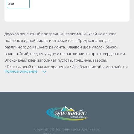
2 шт
Двухкомпонентный прозрачный эпоксидный клей на основе
полиэпоксидной смолы и отвердителя. Предназначен для
различного домашнего ремонта. Клеевой шов масло-, бензо-,
водостойкий, не дает усадку и не расширяется при отвердевании.
Эпоксидный клей заполняет пустоты, трещины, зазоры.
• Пластиковый пенал для хранения • Для больших объемов работ и
Полное описание
многократного использования
Copyright © Торговый дом Эдельвейс