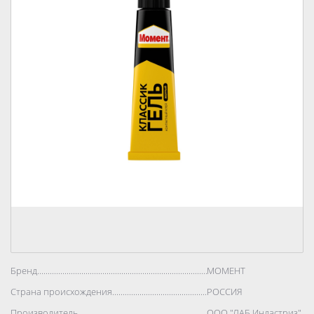
Бренд..................................................................................
МОМЕНТ
Страна происхождения..................................................................................
РОССИЯ
Производитель..................................................................................
ООО "ЛАБ Индастриз"