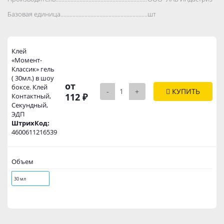
Базовая единица..................................................................................
шт
Клей
«Момент-
Классик» гель
( 30мл.) в шоу
от
боксе. Клей
-
+
КУПИТЬ
112 ₽
Контактный,
Секундный,
ЭДП
ШтрихКод:
4600611216539
Объем
30 мл