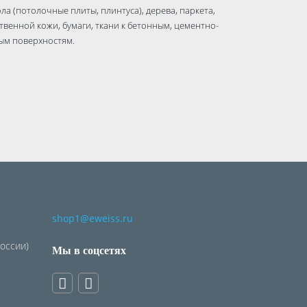
 (потолочные плиты, плинтуса), дерева, паркета,
твенной кожи, бумаги, ткани к бетонным, цементно-
ым поверхностям.
shop1@eweiss.ru
России)
Мы в соцсетях