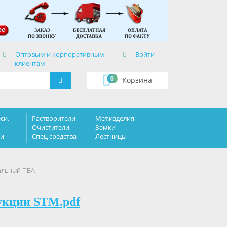
×
Оптовым и корпоративным
Войти
клиентам
0
Корзина
си,
Растворители
Мет.изделия
Очистители
Замки
ки
Спец средства
Лестницы
альный ПВА
укции STM.pdf