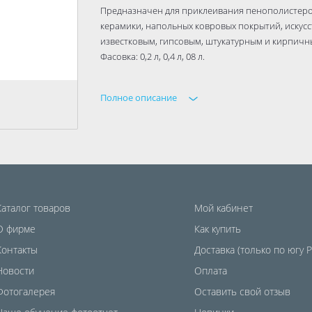
Предназначен для приклеивания пенополистерола
керамики, напольных ковровых покрытий, искусс
известковым, гипсовым, штукатурным и кирпичн
Фасовка: 0,2 л, 0,4 л, 08 л.
Полное описание
Каталог товаров
Мой кабинет
О фирме
Как купить
Контакты
Доставка (только по югу 
Новости
Оплата
Фотогалерея
Оставить свой отзыв