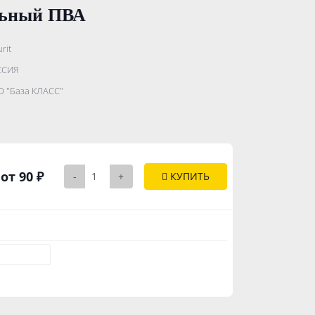
льный ПВА
rit
.......................
ССИЯ
...........
 "База КЛАСС"
..............
от 90 ₽
-
+
КУПИТЬ