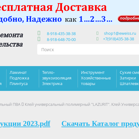
shop1@eweiss.ru
ремонта
8-918-435-38-38
+7(918)435-38-38
8-918-648-70-00
ельства
Ламинат
Тепло-
Инструмент
Сухие сме
Подложка
звукоизоляция
Хозяйственные
Затирки
я
Плинтуса
Электрика
товары
Шпатлев
альный ПВА
Клей универсальный полимерный "LAZURIT". Клей Универс
укции 2023.pdf
Скачать Каталог прод