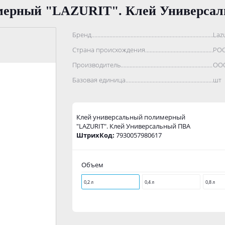
мерный "LAZURIT". Клей Универса
Бренд..................................................................................
Lazu
Страна происхождения...........................................................
РО
Производитель.......................................................................
ООО
Базовая единица....................................................................
шт
Клей универсальный полимерный
"LAZURIT". Клей Универсальный ПВА
ШтрихКод:
7930057980617
Объем
0,2 л
0,4 л
0,8 л