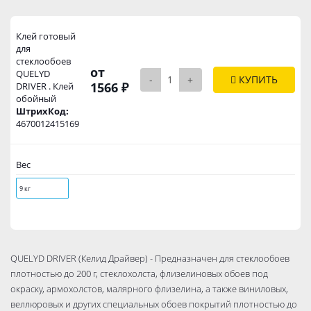
Клей готовый
для
стеклообоев
от
QUELYD
-
+
КУПИТЬ
1566 ₽
DRIVER . Клей
обойный
ШтрихКод:
4670012415169
Вес
9 кг
QUELYD DRIVER (Келид Драйвер) - Предназначен для стеклообоев
плотностью до 200 г, стеклохолста, флизелиновых обоев под
окраску, армохолстов, малярного флизелина, а также виниловых,
веллюровых и других специальных обоев покрытий плотностью до