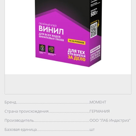
Бренд..................................................................................
МОМЕНТ
Страна происхождения..................................................................................
ГЕРМАНИЯ
Производитель..................................................................................
ООО "ЛАБ Индастриз"
Базовая единица..................................................................................
шт