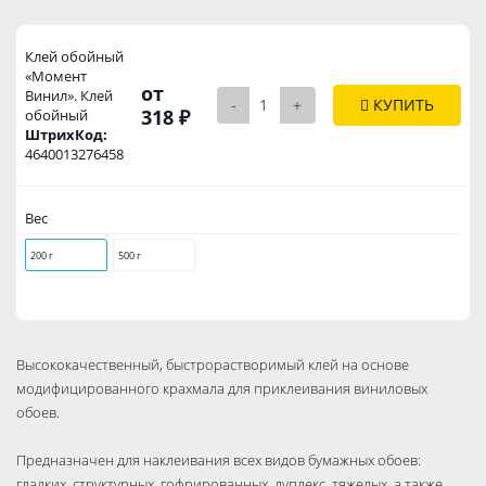
Клей обойный
«Момент
от
Винил». Клей
-
+
КУПИТЬ
318 ₽
обойный
ШтрихКод:
4640013276458
Вес
200 г
500 г
Высококачественный, быстрорастворимый клей на основе
модифицированного крахмала для приклеивания виниловых
обоев.
Предназначен для наклеивания всех видов бумажных обоев:
гладких, структурных, гофрированных, дуплекс, тяжелых, а также