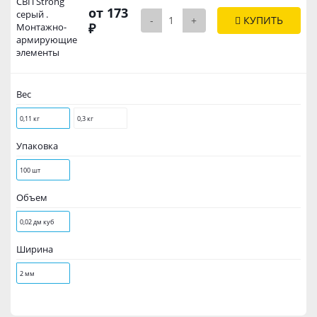
СВП Strong
от 173
серый .
-
+
КУПИТЬ
₽
Монтажно-
армирующие
элементы
Вес
0,11 кг
0,3 кг
Упаковка
100 шт
Объем
0,02 дм куб
Ширина
2 мм