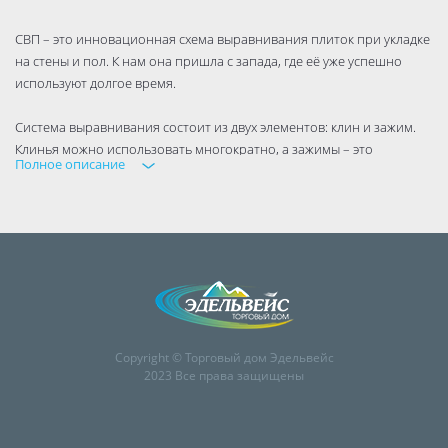
СВП – это инновационная схема выравнивания плиток при укладке
на стены и пол. К нам она пришла с запада, где её уже успешно
используют долгое время.
Система выравнивания состоит из двух элементов: клин и зажим.
Клинья можно использовать многократно, а зажимы – это
Полное описание
расходный материал, так как после укладки их часть останется
внутри шва.
Copyright © Торговый дом Эдельвейс
2023 Все права защищены