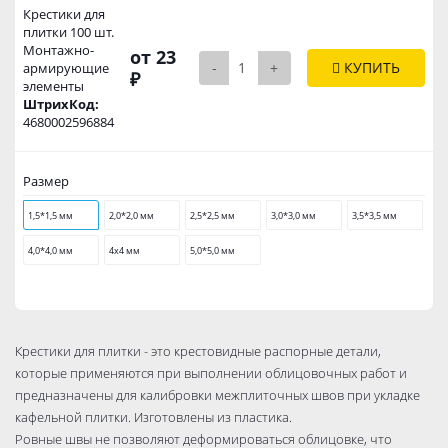
Крестики для
плитки 100 шт.
Монтажно-
от 23
-
+
КУПИТЬ
армирующие
₽
элементы
ШтрихКод:
4680002596884
Размер
1,5*1,5 мм
2,0*2,0 мм
2,5*2,5 мм
3,0*3,0 мм
3,5*3,5 мм
4,0*4,0 мм
4х4 мм
5,0*5,0 мм
Крестики для плитки - это крестовидные распорные детали,
которые применяются при выполнении облицовочных работ и
предназначены для калибровки межплиточных швов при укладке
кафельной плитки. Изготовлены из пластика.
Ровные швы не позволяют деформироваться облицовке, что