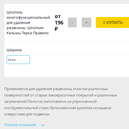
Шпатель
от
многофункциональный
196
-
+
КУПИТЬ
для удаления
ржавчины. Шпатели
₽
Кельмы Терки Правило
Ширина
63 мм
Применяется для удаления ржавчины, очистки различных
поверхностей от старых лакокрасочных покрытий и различных
загрязнений.Полотно изготовлено из упрочненной
инструментальной стали.Эргономичная рукоятка оснащена
отверстием для подвески.
Полное описание