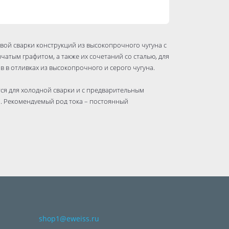
вой сварки конструкций из высокопрочного чугуна с
чатым графитом, а также их сочетаний со сталью, для
 в отливках из высокопрочного и серого чугуна.
ся для холодной сварки и с предварительным
). Рекомендуемый род тока – постоянный
форматорного (при высоком напряжении холостого
 составляет 1.8 килограмма.
shop1@eweiss.ru