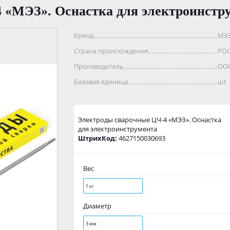
 «МЭЗ». Оснастка для электроинстр
Бренд..................................................................................
МЭ
Страна происхождения...........................................................
РО
Производитель.......................................................................
ООО
Базовая единица....................................................................
шт
Электроды сварочные ЦЧ-4 «МЭЗ». Оснастка
для электроинструмента
ШтрихКод:
4627150030693
Вес
1 кг
Диаметр
3 мм