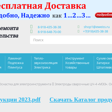
shop1@eweiss.ru
ремонта
8-918-435-38-38
+7(918)435-38-38
8-918-648-70-00
ельства
Ламинат
Тепло-
Инструмент
Сухие сме
Подложка
звукоизоляция
Хозяйственные
Затирки
я
Плинтуса
Электрика
товары
Шпатлев
Оснастка для электроинструмента
Электроды сварочные ЦЧ-4 «МЭЗ». Ос
укции 2023.pdf
Скачать Каталог прод