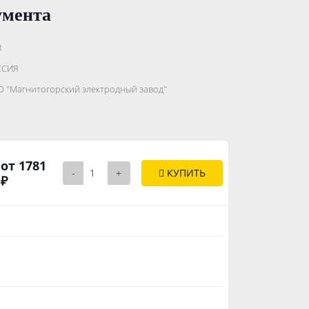
умента
З
.......................
ССИЯ
...........
 "Магнитогорский электродный завод"
..............
от 1781
-
+
КУПИТЬ
₽