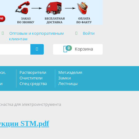
×
Оптовым и корпоративным
Войти
клиентам
0
Корзина
си,
Растворители
Мет.изделия
Очистители
Замки
ки
Спец средства
Лестницы
настка для электроинструмента
укции STM.pdf