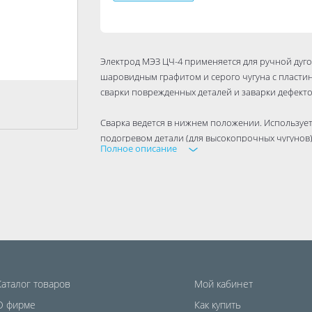
Электрод МЭЗ ЦЧ-4 применяется для ручной дуго
шаровидным графитом и серого чугуна с пластин
сварки поврежденных деталей и заварки дефектов
Сварка ведется в нижнем положении. Использует
подогревом детали (для высокопрочных чугунов
Полное описание
(инверторный), возможно использование транс
хода >60), короткая дуга.
Расход электродов на 1 кг наплавленного металла
Каталог товаров
Мой кабинет
О фирме
Как купить