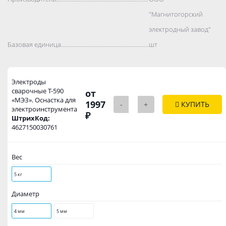
"Магнитогорский
электродный завод"
Базовая единица..................................................................................
шт
Электроды
сварочные Т-590
от
«МЭЗ». Оснастка для
1997
-
+
КУПИТЬ
электроинструмента
₽
ШтрихКод:
4627150030761
Вес
5 кг
Диаметр
4 мм
5 мм