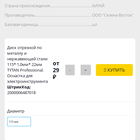
Страна происхождения..................................................................................
КИТАЙ
Производитель..................................................................................
ООО "Селена Восток"
Базовая единица..................................................................................
шт
Диск отрезной по
металлу и
нержавеющей стали
от
115* 1,0мм* 22мм
29
-
+
КУПИТЬ
TYTAN Professional.
Оснастка для
₽
электроинструмента
ШтрихКод:
2000006487018
Диаметр
115 мм