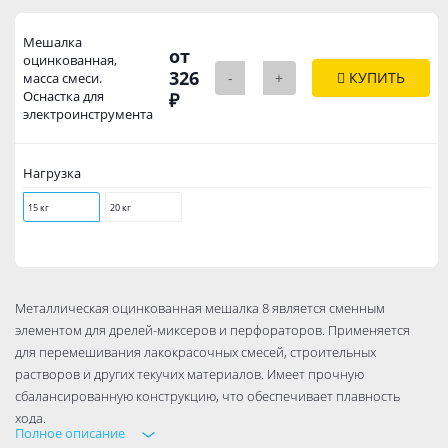
Мешалка
от
оцинкованная,
326
-
+
КУПИТЬ
масса смеси.
Оснастка для
₽
электроинструмента
Нагрузка
15 кг
20 кг
Металлическая оцинкованная мешалка 8 является сменным
элементом для дрелей-миксеров и перфораторов. Применяется
для перемешивания лакокрасочных смесей, строительных
растворов и других текучих материалов. Имеет прочную
сбалансированную конструкцию, что обеспечивает плавность
хода.
Полное описание