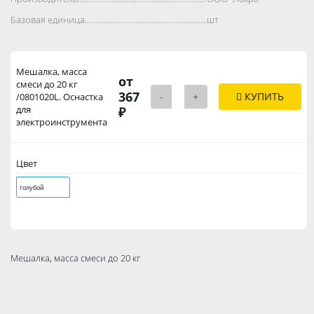
Базовая единица..................................................................................
шт
Мешалка, масса
от
смеси до 20 кг
367
-
+
КУПИТЬ
/0801020L. Оснастка
для
₽
электроинструмента
Цвет
голубой
Мешалка, масса смеси до 20 кг