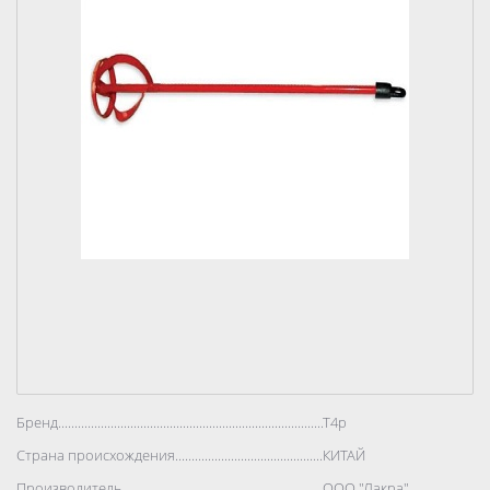
Бренд..................................................................................
T4p
Страна происхождения..................................................................................
КИТАЙ
Производитель..................................................................................
ООО "Лакра"