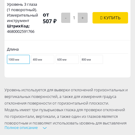
Уровень 3 глаза
(1 поворотный).
от
Измерительный
-
+
КУПИТЬ
507 ₽
инструмент
ШтрихКод:
4680002591766
Длина
1000 мм
400 мм
600 мм
800 мм
Уровень используется для выверки отклонений горизонтальных и
вертикальных поверхностей, а также для измерения градуса
отклонения поверхности от горизонтальной плоскости.
Модель имеет три пузырьковых глазка для проверки отклонений
по горизонтали, вертикали, а также один из глазков является
поворотным и позволяет использовать уровень для выставления
Полное описание
произвольных углов.