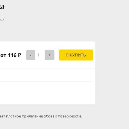
цы
.......................
АЙ
..............
от 116 ₽
-
+
КУПИТЬ
ет плотное прилегание обоев к поверхности.