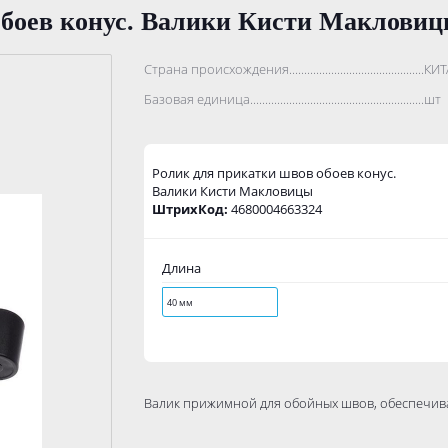
обоев конус. Валики Кисти Маклови
Страна происхождения...........................................................
КИТ
Базовая единица....................................................................
шт
Ролик для прикатки швов обоев конус.
Валики Кисти Макловицы
ШтрихКод:
4680004663324
Длина
40 мм
Валик прижимной для обойных швов, обеспечива