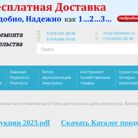
shop1@eweiss.ru
ремонта
8-918-435-38-38
+7(918)435-38-38
8-918-648-70-00
ельства
Ламинат
Тепло-
Инструмент
Сухие сме
Подложка
звукоизоляция
Хозяйственные
Затирки
я
Плинтуса
Электрика
товары
Шпатлев
Валики Кисти Макловицы
Ролик для прикатки швов обоев конус. Валик
укции 2023.pdf
Скачать Каталог прод