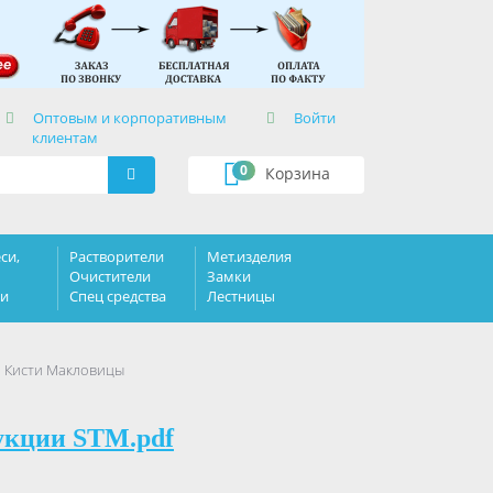
×
Оптовым и корпоративным
Войти
клиентам
0
Корзина
си,
Растворители
Мет.изделия
Очистители
Замки
ки
Спец средства
Лестницы
и Кисти Макловицы
укции STM.pdf