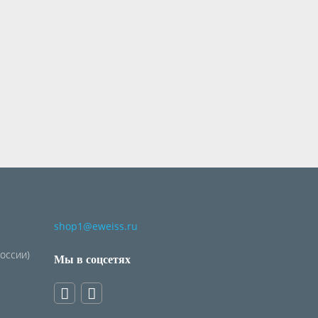
shop1@eweiss.ru
России)
Мы в соцсетях