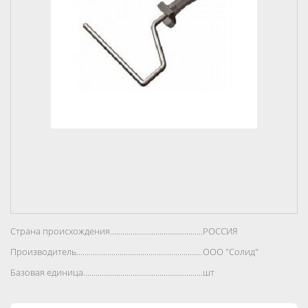
Страна происхождения..................................................................................
РОССИЯ
Производитель..................................................................................
ООО "Солид"
Базовая единица..................................................................................
шт