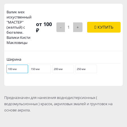
Валик мех
искуственный
"МАСТЕР"
от 100
-
+
КУПИТЬ
(желтый) с
₽
бюгелем.
Валики Кисти
Макловицы
Ширина
100 мм
150 мм
200 мм
250 мм
Предназначен для нанесения воднодисперсионных (
водоэмульсионных ) красок, акриловых эмалей и грунтовок на
основе акрила.