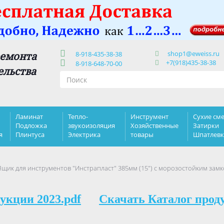
shop1@eweiss.ru
ремонта
8-918-435-38-38
+7(918)435-38-38
8-918-648-70-00
ельства
Ламинат
Тепло-
Инструмент
Сухие сме
Подложка
звукоизоляция
Хозяйственные
Затирки
я
Плинтуса
Электрика
товары
Шпатлев
щик для инструментов "Инстрапласт" 385мм (15") с морозостойким зам
укции 2023.pdf
Скачать Каталог прод