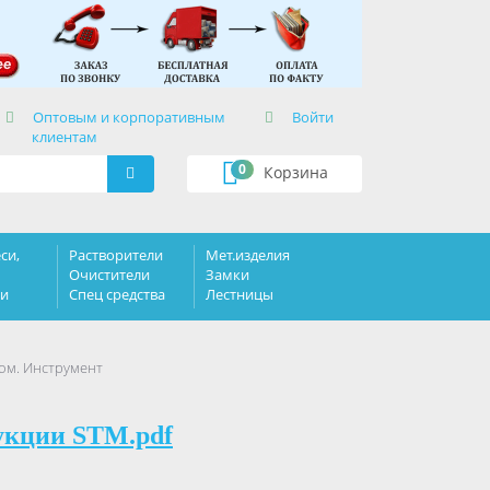
×
Оптовым и корпоративным
Войти
клиентам
0
Корзина
си,
Растворители
Мет.изделия
Очистители
Замки
ки
Спец средства
Лестницы
ком. Инструмент
укции STM.pdf