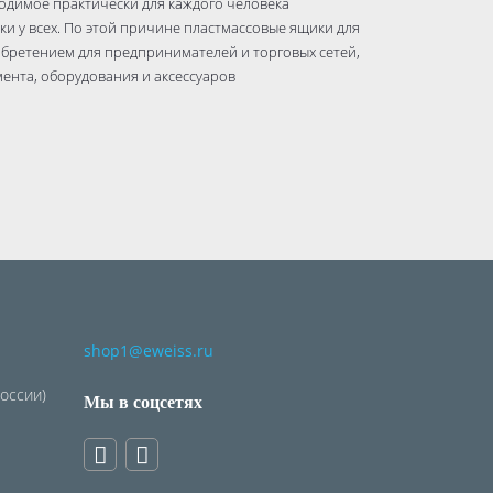
одимое практически для каждого человека
ки у всех. По этой причине пластмассовые ящики для
бретением для предпринимателей и торговых сетей,
нта, оборудования и аксессуаров
shop1@eweiss.ru
России)
Мы в соцсетях