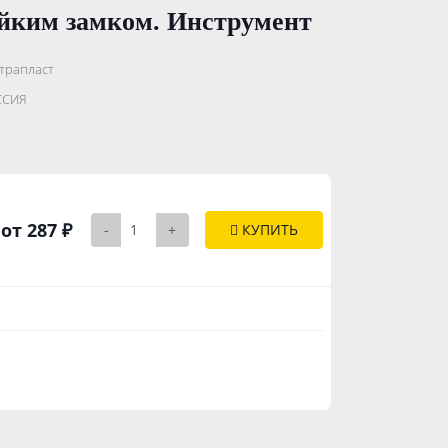
ойким замком. Инструмент
трапласт
.......................
ССИЯ
..............
от 287 ₽
-
+
КУПИТЬ