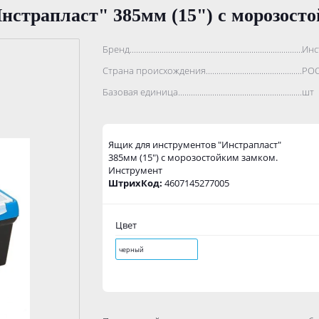
нстрапласт" 385мм (15") с морозост
Бренд..................................................................................
Инс
Страна происхождения...........................................................
РО
Базовая единица....................................................................
шт
Ящик для инструментов "Инстрапласт"
385мм (15") с морозостойким замком.
Инструмент
ШтрихКод:
4607145277005
Цвет
черный