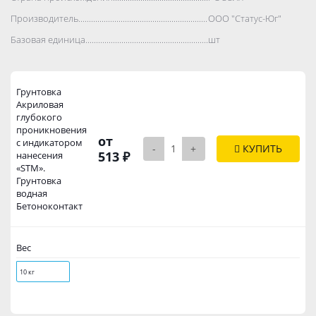
Производитель..................................................................................
ООО "Статус-Юг"
Базовая единица..................................................................................
шт
Грунтовка
Акриловая
глубокого
проникновения
от
с индикатором
-
+
КУПИТЬ
513 ₽
нанесения
«STM».
Грунтовка
водная
Бетоноконтакт
Вес
10 кг