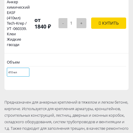
Анкер
химический
EASF
(410мл)
от
-
+
КУПИТЬ
Tech-Krep /
1840 ₽
УТ -060339.
Клеи
Жидкие
гвозди
Объем
410 мл
Предназначен для анкерных креплений в тяжелом и легком бетоне,
кирпиче. Используется для крепления арматуры, кронштейнов,
строительных конструкций, лестниц, дверных и оконных коробок,
складского оборудования, систем трубопроводов и вентиляции и
т.д. Также подходит для заполнения трещин, в качестве ремонтного