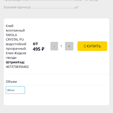
Базовая единица..................................................................................
шт
Клей
монтажный
SMOLA
CRYSTAL PU
от
водостойкий
-
+
КУПИТЬ
495 ₽
прозрачный.
Клеи Жидкие
гвозди
ШтрихКод:
4673738356402
Объем
300 мл