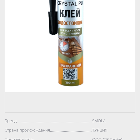
Бренд..................................................................................
SMOLA
Страна происхождения..................................................................................
ТУРЦИЯ
Производитель..................................................................................
ООО "ТВ Трейд"