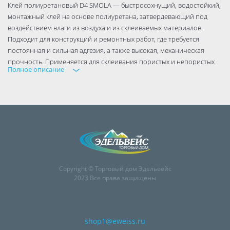
Клей полиуретановый D4 SMOLA — быстросохнущий, водостойкий,
монтажный клей на основе полиуретана, затвердевающий под
воздействием влаги из воздуха и из склеиваемых материалов.
Подходит для конструкций и ремонтных работ, где требуется
постоянная и сильная адгезия, а также высокая, механическая
прочность. Применяется для склеивания пористых и непористых
Полное описание
поверхностей — металл, бетон, камень, кирпич, керамика, дерево,
МДФ, ПВХ, полистирол, полиуретан, мин. вата и др.
Copyright © Торговый дом Эдельвейс
2023 Все права защищены
shop1@eweiss.ru