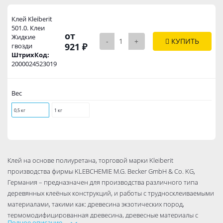
Клей Kleiberit
501.0. Клеи
от
Жидкие
-
+
КУПИТЬ
921 ₽
гвозди
ШтрихКод:
2000024523019
Вес
0,5 кг
1 кг
Клей на основе полиуретана, торговой марки Kleiberit
производства фирмы KLEBCHEMIE M.G. Becker GmbH & Co. KG,
Германия – предназначен для производства различного типа
деревянных клеёных конструкций, и работы с трудносклеиваемыми
материалами, такими как: древесина экзотических пород,
термомодифицированная древесина, древесные материалы с
Полное описание