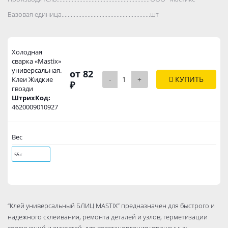
Базовая единица..................................................................................
шт
Холодная
сварка «Mastix»
универсальная.
от 82
-
+
КУПИТЬ
Клеи Жидкие
₽
гвозди
ШтрихКод:
4620009010927
Вес
55 г
“Клей универсальный БЛИЦ MASTIX” предназначен для быстрого и
надежного склеивания, ремонта деталей и узлов, герметизации
соединений и емкостей, для восстановления утраченных