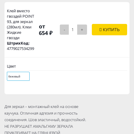
Клей вместо
гвоздей POINT
93, для зеркал
от
(280мл). Клеи
-
+
КУПИТЬ
654 ₽
Жидкие
гвозди
ШтрихКод:
4779027534299
Цвет
бежевый
Для зеркал – монтажный клей на основе
каучука. Отличная адгезия и прочность
соединения. Шов эластичный, водостойкий.
НЕ РАЗРУШАЕТ АМАЛЬГАМУ ЗЕРКАЛА
ПРИКЛЕИВАЕТ НА ГЛЯНЦЕВОЙ