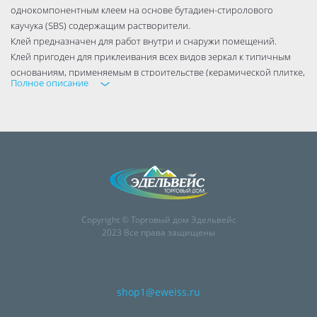
однокомпонентным клеем на основе бутадиен-стиролового
каучука (SBS) содержащим растворители.
Клей предназначен для работ внутри и снаружи помещений.
Клей пригоден для приклеивания всех видов зеркал к типичным
основаниям, применяемым в строительстве (керамической плитке,
Полное описание
древесине, бетону, металлу, гипсо-картонным плитам).
Отлично склеивает иные отделочные материалы: декоративные
плитки, бордюры, панели.
Цвет: бежевый
Место применения: вне и внутри помещений
Материалы: камень, бетон, гипсокартон, дерево, керамическая
плитка, керамика, ПВХ и другие пластики, стекло, металлы
Назначение: остекление, витрины, панели, молдинги, гипсовый
декор
Copyright © Торговый дом Эдельвейс
Свойства: эластичный, водостойкий
2023 Все права защищены
shop1@eweiss.ru