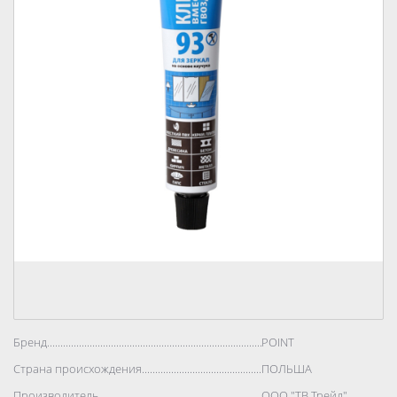
Бренд..................................................................................
POINT
Страна происхождения..................................................................................
ПОЛЬША
Производитель..................................................................................
ООО "ТВ Трейд"