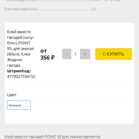
Базовая единица..................................................................................
шт
Клей вместо
гвоздей (шоу-
бокс) POINT
93, для зеркал
от
-
+
КУПИТЬ
(80мл). Клеи
356 ₽
Жидкие
гвозди
ШтрихКод:
4779027534152
Цвет
бежевый
Клей вместо гвоздей POINT 93 для зеркал является