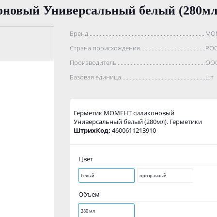
овый Универсальный белый (280мл)
Бренд..................................................................................
МО
Страна происхождения...........................................................
РО
Производитель.......................................................................
ООО
Базовая единица....................................................................
шт
Герметик МОМЕНТ силиконовый
Универсальный белый (280мл). Герметики
ШтрихКод:
4600611213910
Цвет
белый
прозрачный
Объем
280 мл