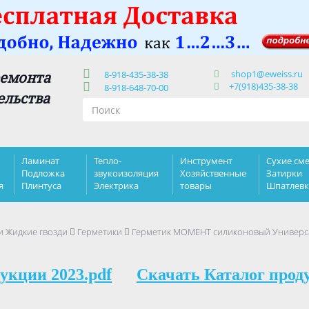
shop1@eweiss.ru
ремонта
8-918-435-38-38
+7(918)435-38-38
8-918-648-70-00
ельства
Ламинат
Тепло-
Инструмент
Сухие сме
Подложка
звукоизоляция
Хозяйственные
Затирки
я
Плинтуса
Электрика
товары
Шпатлев
и Жидкие гвозди
Герметики
Герметик МОМЕНТ силиконовый Универса
укции 2023.pdf
Скачать Каталог прод