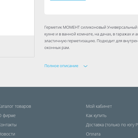
Герметик МОМЕНТ силиконовый Универсальный сл
кухне и в ванной комнате, на дачах, в гаражах 
эластичную герметизацию. Подходит для внутре
оконных рам.
Полное описание
Каталог товаров
Мой кабинет
О фирме
Как купить
Контакты
Доставка (только по югу 
Новости
Оплата