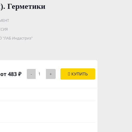
. Герметики
МЕНТ
.......................
ССИЯ
...........
 "ЛАБ Индастриз"
..............
от 483 ₽
-
+
КУПИТЬ