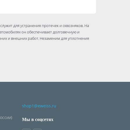
ужит для устранения протечек и сквозняков. На
и автомобилях он обеспечивает долговечную и
нних и внешних работ. Незаменим для уплотнения
shop1@eweiss.ru
России)
Мы в соцсетях