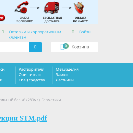
×
Оптовым и корпоративным
Войти
клиентам
0
Корзина
си,
Растворители
Мет.изделия
Очистители
Замки
ки
Спец средства
Лестницы
льный белый (280мл). Герметики
укции STM.pdf