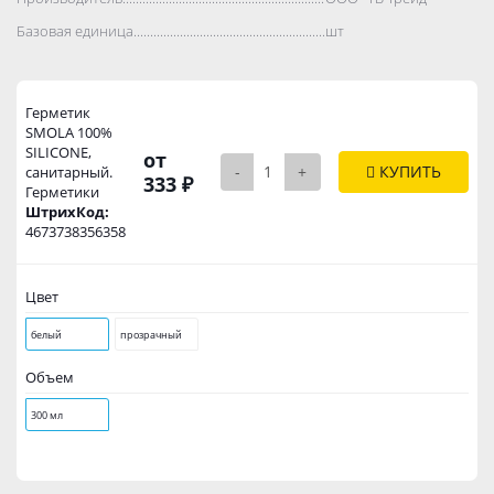
Базовая единица..................................................................................
шт
Герметик
SMOLA 100%
SILICONE,
от
-
+
КУПИТЬ
санитарный.
333 ₽
Герметики
ШтрихКод:
4673738356358
Цвет
белый
прозрачный
Объем
300 мл