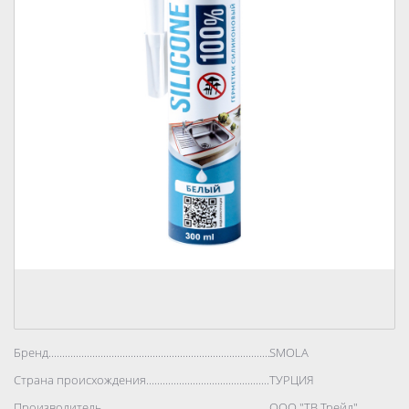
Бренд..................................................................................
SMOLA
Страна происхождения..................................................................................
ТУРЦИЯ
Производитель..................................................................................
ООО "ТВ Трейд"