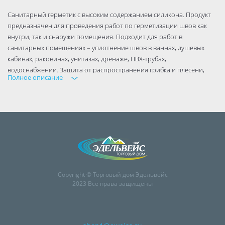
Санитарный герметик с высоким содержанием силикона. Продукт
предназначен для проведения работ по герметизации швов как
внутри, так и снаружи помещения. Подходит для работ в
санитарных помещениях – уплотнение швов в ваннах, душевых
кабинах, раковинах, унитазах, дренаже, ПВХ-трубах,
водоснабжении. Защита от распространения грибка и плесени,
Полное описание
защита от УФ-излучения. Не меняет цвет и не чернеет в период
всего срока эксплуатации.
Copyright © Торговый дом Эдельвейс
2023 Все права защищены