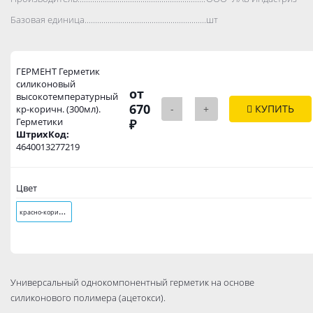
Базовая единица..................................................................................
шт
ГЕРМЕНТ Герметик
силиконовый
от
высокотемпературный
670
-
+
КУПИТЬ
кр-коричн. (300мл).
Герметики
₽
ШтрихКод:
4640013277219
Цвет
к
расно-коричневый
Универсальный однокомпонентный герметик на основе
силиконового полимера (ацетокси).