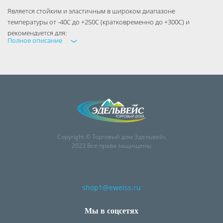
Является стойким и эластичным в широком диапазоне
температуры от -40С до +250С (кратковременно до +300С) и
рекомендуется для:
Полное описание
Герметизации материалов, предусматривающих воздействие
высокой температуры.
Герметизации швов между металлическими поверхностями.
Для создания прокладок в насосах и моторах.
Герметизации швов, подвергающихся долговременным
температурным воздействия, например, в печах и дымовых трубах.
Copyright © Торговый дом Эдельвейс
2023 Все права защищены
shop1@eweiss.ru
Мы в соцсетях