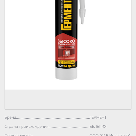
Бренд..................................................................................
ГЕРМЕНТ
Страна происхождения..................................................................................
БЕЛЬГИЯ
Производитель..................................................................................
ООО "ЛАБ Индастриз"