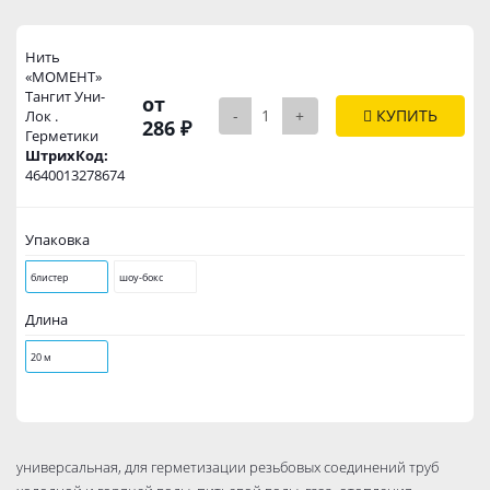
Нить
«МОМЕНТ»
Тангит Уни-
от
-
+
КУПИТЬ
Лок .
286 ₽
Герметики
ШтрихКод:
4640013278674
Упаковка
блистер
шоу-бокс
Длина
20 м
универсальная, для герметизации резьбовых соединений труб