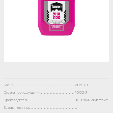
Бренд..................................................................................
МОМЕНТ
Страна происхождения..................................................................................
РОССИЯ
Производитель..................................................................................
ООО "ЛАБ Индастриз"
Базовая единица..................................................................................
шт