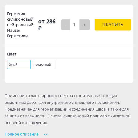
Герметик
силиконовый
от 286
-
+
КУПИТЬ
нейтральный
₽
Hauser.
Герметики
Цвет
белый
прозрачный
Применяется для широкого спектра строительных и общих
ремонтных работ, для внутреннего и внешнего применения.
Предназначен для герметизации и соединения швов, а также для
защиты от влажности. Основа: силиконовый полимер с кислотной
основой отверждения.
Полное описание
Применение: