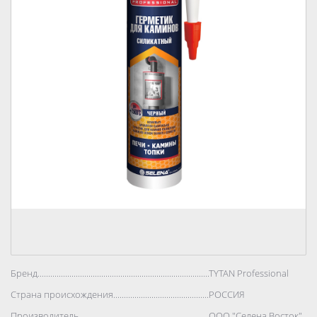
Бренд..................................................................................
TYTAN Professional
Страна происхождения..................................................................................
РОССИЯ
Производитель..................................................................................
ООО "Селена Восток"