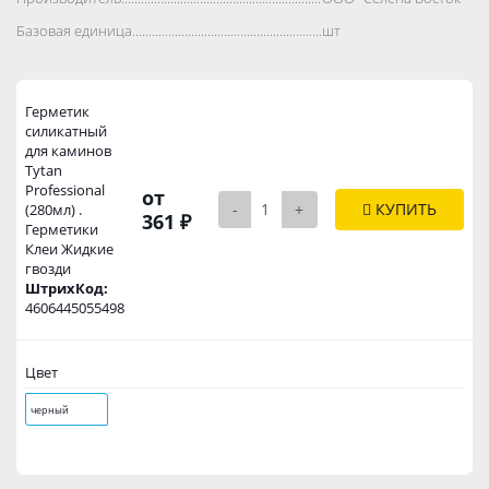
Базовая единица..................................................................................
шт
Герметик
силикатный
для каминов
Tytan
Professional
от
-
+
КУПИТЬ
(280мл) .
361 ₽
Герметики
Клеи Жидкие
гвозди
ШтрихКод:
4606445055498
Цвет
черный