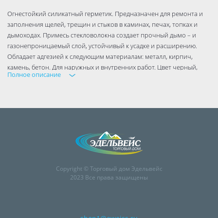
Огнестойкий силикатный герметик. Предназначен для ремонта и
заполнения щелей, трещин и стыков в каминах, печах, топках и
дымоходах. Примесь стекловолокна создает прочный дымо – и
газонепроницаемый слой, устойчивый к усадке и расширению.
Обладает адгезией к следующим материалам: металл, кирпич,
камень, бетон. Для наружных и внутренних работ. Цвет черный,
Полное описание
после отвердения - серый. Температура применения: выше 0 °С.
Термостойкость: до +1500 °C. Консистенция: паста; Время
отверждения: 2 - 3 мм в сутки, в зависимости от глубины щели и
окружающей температуры.
Copyright © Торговый дом Эдельвейс
2023 Все права защищены