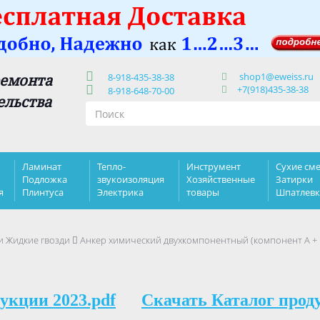
shop1@eweiss.ru
ремонта
8-918-435-38-38
+7(918)435-38-38
8-918-648-70-00
ельства
Ламинат
Тепло-
Инструмент
Сухие сме
Подложка
звукоизоляция
Хозяйственные
Затирки
я
Плинтуса
Электрика
товары
Шпатлев
и Жидкие гвозди
Анкер химический двухкомпонентный (компонент А + ко
укции 2023.pdf
Скачать Каталог прод