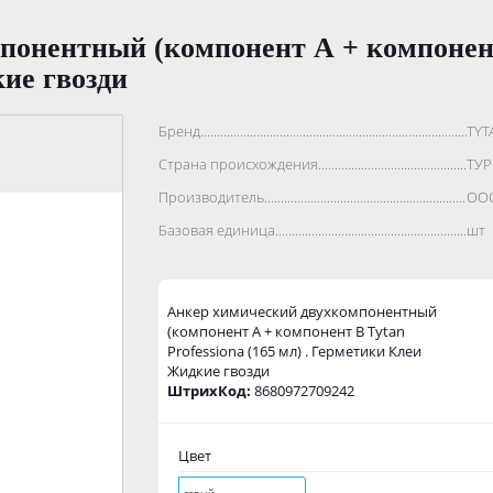
онентный (компонент А + компонент 
ие гвозди
Бренд..................................................................................
TYT
Страна происхождения...........................................................
ТУ
Производитель.......................................................................
ООО
Базовая единица....................................................................
шт
Анкер химический двухкомпонентный
(компонент А + компонент В Tytan
Professiona (165 мл) . Герметики Клеи
Жидкие гвозди
ШтрихКод:
8680972709242
Цвет