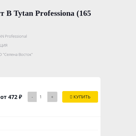
В Tytan Professiona (165
AN Professional
.......................
РЦИЯ
...........
 "Селена Восток"
..............
от 472 ₽
-
+
КУПИТЬ