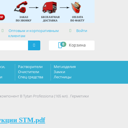
×
Оптовым и корпоративным
Войти
клиентам
0
Корзина
си,
Растворители
Мет.изделия
Очистители
Замки
ки
Спец средства
Лестницы
мпонент В Tytan Professiona (165 мл) . Герметики
укции STM.pdf