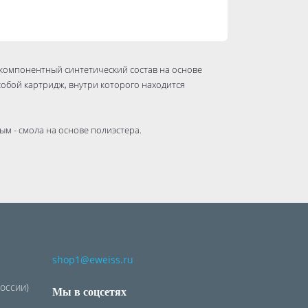
омпонентный синтетический состав на основе
собой картридж, внутри которого находится
м - смола на основе полиэстера.
лений в тяжелом и легком бетоне, природном камне,
х материалах.
ол;
shop1@eweiss.ru
+15°C), 3 мин (+25°C);
России)
Мы в соцсетях