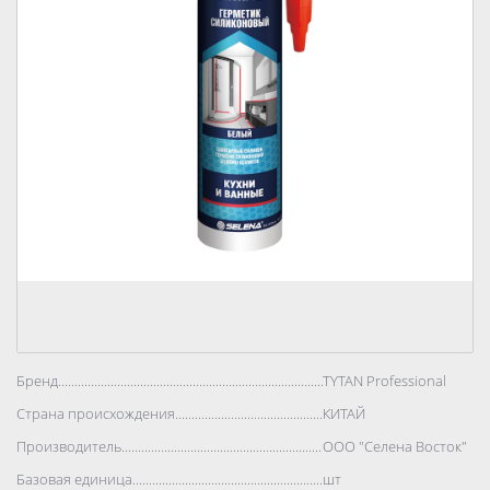
Бренд..................................................................................
TYTAN Professional
Страна происхождения..................................................................................
КИТАЙ
Производитель..................................................................................
ООО "Селена Восток"
Базовая единица..................................................................................
шт