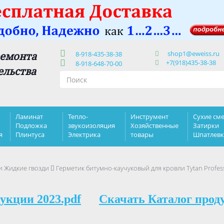
shop1@eweiss.ru
ремонта
8-918-435-38-38
+7(918)435-38-38
8-918-648-70-00
ельства
Ламинат
Тепло-
Инструмент
Сухие сме
Подложка
звукоизоляция
Хозяйственные
Затирки
я
Плинтуса
Электрика
товары
Шпатлев
и Жидкие гвозди
Герметик битумно-каучуковый для кровли Tytan Profess
укции 2023.pdf
Скачать Каталог прод