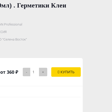
0мл) . Герметики Клеи
AN Professional
.......................
ССИЯ
...........
 "Селена Восток"
..............
от 360 ₽
-
+
КУПИТЬ