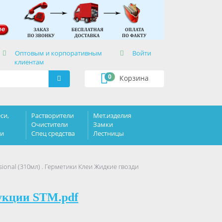
×
Оптовым и корпоративным
Войти
клиентам
0
Корзина
си,
Растворители
Мет.изделия
Очистители
Замки
ки
Спец средства
Лестницы
ional (310мл) . Герметики Клеи Жидкие гвозди
укции STM.pdf