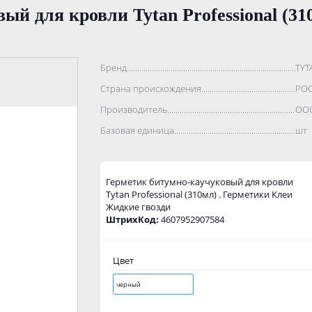
ый для кровли Tytan Professional (31
Бренд..................................................................................
TYT
Страна происхождения...........................................................
РО
Производитель.......................................................................
ООО
Базовая единица....................................................................
шт
Герметик битумно-каучуковый для кровли
Tytan Professional (310мл) . Герметики Клеи
Жидкие гвозди
ШтрихКод:
4607952907584
Цвет
черный