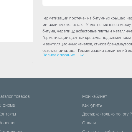
Герметизации протечек на битумных крышах, че
металлических листах. - Уплотнения швов межд
битума, черепицу, асбестовые плиты и металличес
Герметизации цветных кровель: под элементами
и вентиляционных каналов, стыков брандмауэров
остеклении крыш. - Герметизации соединений во
Полное описание
Заполнения фальцев и соединений во время возв
между фундаментом и стеной, стены подвалов и 
Применяется для внутренних и наружных работ. О
Температура применения: от +10 до +35°C; Термост
лет; Возможность окрашивания: нет; Объем: 310 
Каталог товаров
Мой кабинет
О фирме
Как купить
Контакты
Доставка (только по югу 
Новости
Оплата
Фотогалерея
Оставить свой отзыв