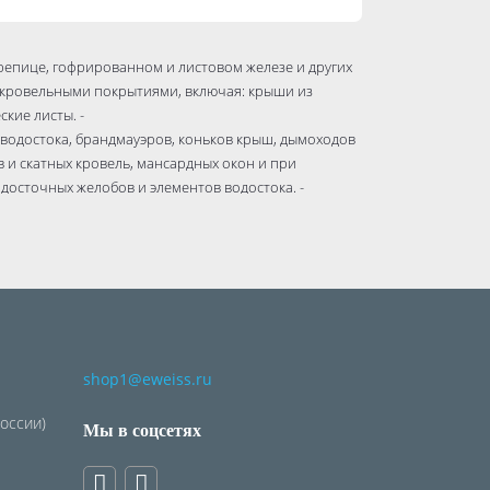
репице, гофрированном и листовом железе и других
у кровельными покрытиями, включая: крыши из
кие листы. -
 водостока, брандмауэров, коньков крыш, дымоходов
 и скатных кровель, мансардных окон и при
досточных желобов и элементов водостока. -
едения стен изоляции от влаги, к примеру, швы
нижних этажей.
снова: битумно-каучуковая; Время работы: 15 мин;
ойкость: от -45 до +90°C; Долговечность: до 8 - 10
мл
shop1@eweiss.ru
России)
Мы в соцсетях