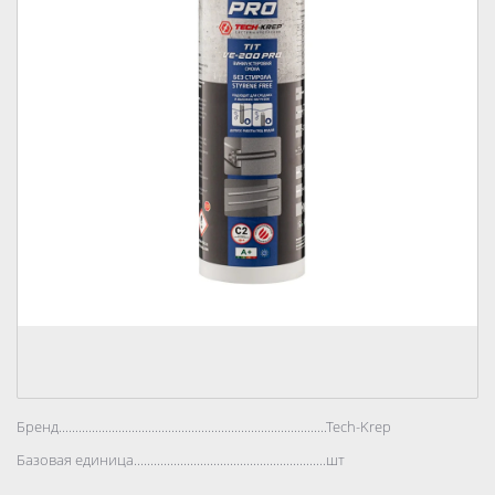
Бренд..................................................................................
Tech-Krep
Базовая единица..................................................................................
шт