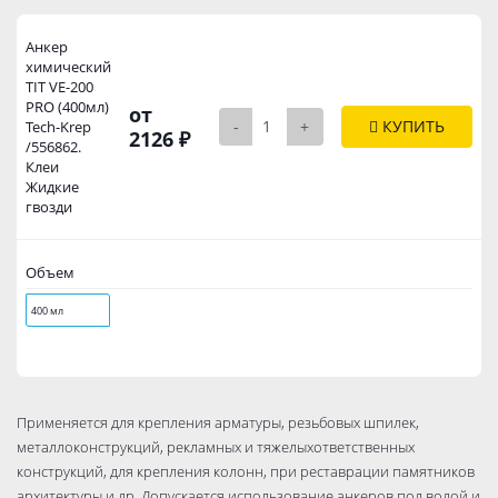
Анкер
химический
TIT VE-200
PRO (400мл)
от
-
+
КУПИТЬ
Tech-Krep
2126 ₽
/556862.
Клеи
Жидкие
гвозди
Объем
400 мл
Применяется для крепления арматуры, резьбовых шпилек,
металлоконструкций, рекламных и тяжелыхответственных
конструкций, для крепления колонн, при реставрации памятников
архитектуры и др. Допускается использование анкеров под водой и