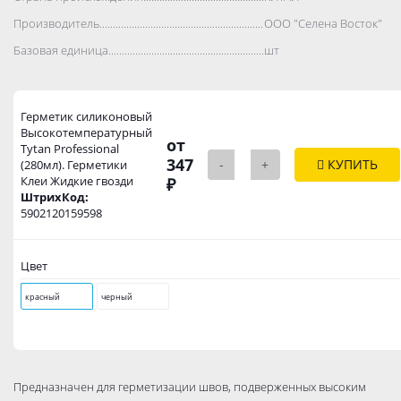
Производитель..................................................................................
ООО "Селена Восток"
Базовая единица..................................................................................
шт
Герметик силиконовый
Высокотемпературный
от
Tytan Professional
347
-
+
КУПИТЬ
(280мл). Герметики
Клеи Жидкие гвозди
₽
ШтрихКод:
5902120159598
Цвет
красный
черный
Предназначен для герметизации швов, подверженных высоким