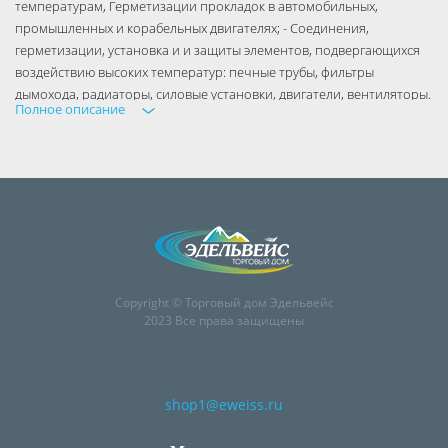
температурам, Герметизации прокладок в автомобильных,
промышленных и корабельных двигателях; - Соединения,
герметизации, установка и и защиты элементов, подвергающихся
воздействию высоких температур: печные трубы, фильтры
дымохода, радиаторы, силовые установки, двигатели, вентиляторы.
Полное описание
Основа: силиконовый полимер с кислотной системой;
Время образования пленки: 5 - 30 мин;
Время отверждения: 3 мм/сутки;
Модуль 100% удлинения: 0,5 МПа;
Деформационная подвижность: ±20%;
Твердость по Шору: 30 А;
Термостойкость: от -65 до +260 °C (кратковременная до +315 °C);
Объем: 280
Copyright © Торговый дом Эдельвейс
2023 Все права защищены
shop1@eweiss.ru