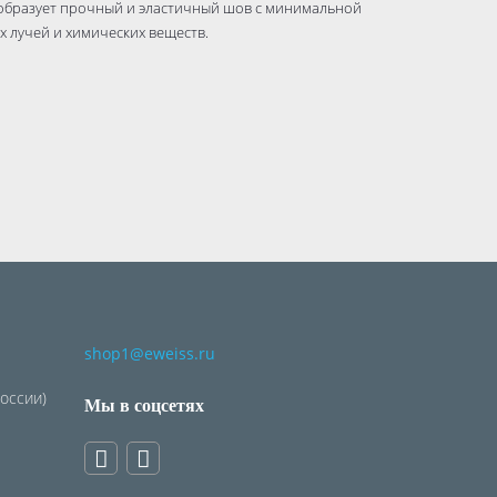
 образует прочный и эластичный шов с минимальной
х лучей и химических веществ.
shop1@eweiss.ru
России)
Мы в соцсетях