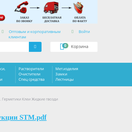
×
Оптовым и корпоративным
Войти
клиентам
0
Корзина
си,
Растворители
Мет.изделия
Очистители
Замки
ки
Спец средства
Лестницы
. Герметики Клеи Жидкие гвозди
укции STM.pdf