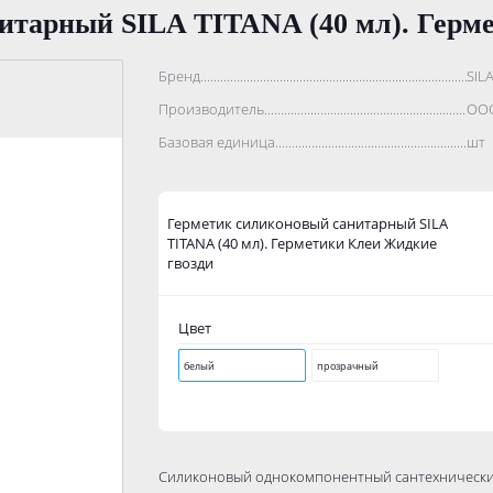
итарный SILA TITANA (40 мл). Герм
Бренд..................................................................................
SIL
Производитель.......................................................................
ООО
Базовая единица....................................................................
шт
Герметик силиконовый санитарный SILA
TITANA (40 мл). Герметики Клеи Жидкие
гвозди
Цвет
белый
прозрачный
Силиконовый однокомпонентный сантехнический