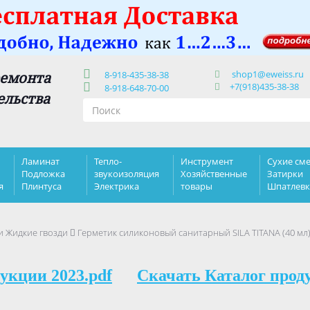
shop1@eweiss.ru
ремонта
8-918-435-38-38
+7(918)435-38-38
8-918-648-70-00
ельства
Ламинат
Тепло-
Инструмент
Сухие сме
Подложка
звукоизоляция
Хозяйственные
Затирки
я
Плинтуса
Электрика
товары
Шпатлев
и Жидкие гвозди
Герметик силиконовый санитарный SILA TITANA (40 мл)
укции 2023.pdf
Скачать Каталог прод