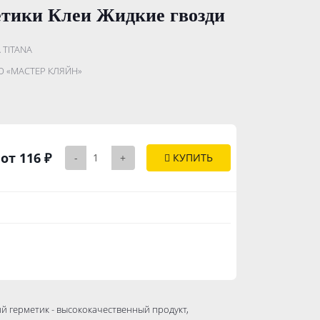
етики Клеи Жидкие гвозди
A TITANA
...........
 «МАСТЕР КЛЯЙН»
..............
от 116 ₽
-
+
КУПИТЬ
 герметик - высококачественный продукт,