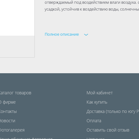
отверждаемый под воздействием влаги воздуха.
усадкой, устойчив к воздействию воды, солнечны
Полное описание
Каталог товаров
Мой кабинет
О фирме
Как купить
Контакты
Доставка (только по югу 
Новости
Оплата
Фотогалерея
Оставить свой отзыв