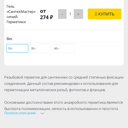
Гель
от
«СантехМастер»
-
+
КУПИТЬ
274 ₽
синий.
Герметики
Вес
15 г
35 г
60 г
Резьбовой герметик для сантехники со средней степенью фиксации
соединения. Данный состав рекомендован к использованию для
герметизации металлических резьб, фитингов и фланцев.
Основными достоинствами этого анаэробного герметика являются
быстрота полимеризации, легкость в использовании и простота
Полное описание
последующего демонтажа соединения. Данный сантехнический
герметик позволяет добиться стопроцентной герметизации и не
разрушается под действием любых сред: вода, бензин, природный