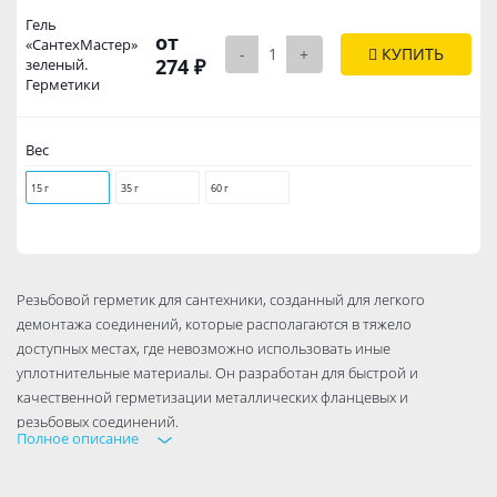
Гель
от
«СантехМастер»
-
+
КУПИТЬ
274 ₽
зеленый.
Герметики
Вес
15 г
35 г
60 г
Резьбовой герметик для сантехники, созданный для легкого
демонтажа соединений, которые располагаются в тяжело
доступных местах, где невозможно использовать иные
уплотнительные материалы. Он разработан для быстрой и
качественной герметизации металлических фланцевых и
резьбовых соединений.
Полное описание
Данный гель-герметик разработан для труб диаметром до 1,5
дюймов. Соединение, собранное с использованием СантехМастер