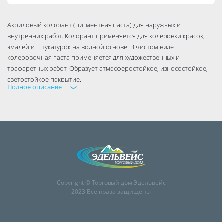
Акриловый колорант (пигментная паста) для наружных и
внутренних работ. Колорант применяется для колеровки красок,
эмалей и штукатурок на водной основе. В чистом виде
колеровочная паста применяется для художественных и
трафаретных работ. Образует атмосферостойкое, износостойкое,
светостойкое покрытие.
Полное описание
НАЗНАЧЕНИЕ И СВОЙСТВА
Применяется для окраски и декоративного оформления элементов
фасада и интерьеров. Для тонирования водоразбавляемых красок,
эмалей и штукатурок. В чистом виде применяется для
художественных и трафаретных работ
ОСОБЕННОСТИ
Исключительно высокая укрывистость
Исключительно высокая светостойкость
Очень высокая стойкость к истиранию
Copyright © Торговый дом Эдельвейс
Очень высокая атмосферостойкость
2023 Все права защищены
Высокая паро- и воздухопроницаемость
ПОДГОТОВКА ПОВЕРХНОСТИ
При применении в чистом виде рекомендуется грунтование JOBI