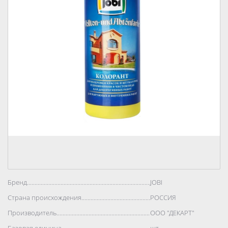
Бренд..................................................................................
JOBI
Страна происхождения..................................................................................
РОССИЯ
Производитель..................................................................................
ООО "ДЕКАРТ"
Базовая единица..................................................................................
шт