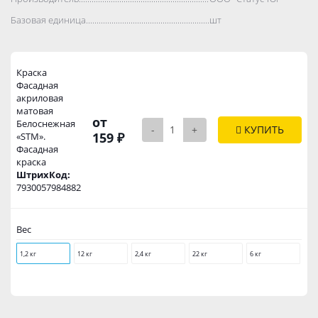
Базовая единица..................................................................................
шт
Краска
Фасадная
акриловая
матовая
от
Белоснежная
-
+
КУПИТЬ
159 ₽
«STM».
Фасадная
краска
ШтрихКод:
7930057984882
Вес
1,2 кг
12 кг
2,4 кг
22 кг
6 кг