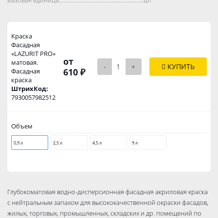
Краска
Фасадная
«LAZURIT PRO»
от
матовая.
-
+
КУПИТЬ
610 ₽
Фасадная
краска
ШтрихКод:
7930057982512
Объем
0,9 л
2,5 л
4,5 л
9 л
Глубокоматовая водно-дисперсионная фасадная акриловая краска
с нейтральным запахом для высококачественной окраски фасадов,
жилых, торговых, промышленных, складских и др. помещений по