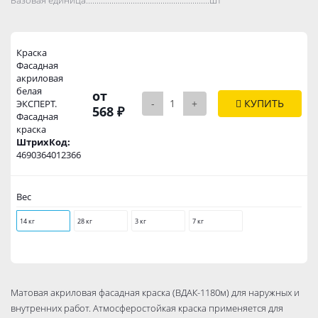
Краска
Фасадная
акриловая
белая
от
-
+
КУПИТЬ
ЭКСПЕРТ.
568 ₽
Фасадная
краска
ШтрихКод:
4690364012366
Вес
14 кг
28 кг
3 кг
7 кг
Матовая акриловая фасадная краска (ВДАК-1180м) для наружных и
внутренних работ. Атмосферостойкая краска применяется для