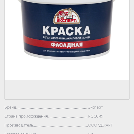
Бренд..................................................................................
Эксперт
Страна происхождения..................................................................................
РОССИЯ
Производитель..................................................................................
ООО "ДЕКАРТ"
Базовая единица..................................................................................
шт