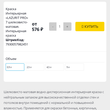
Краска
Интерьерная
«LAZURIT PRO»
7 шелковисто-
от
-
+
КУПИТЬ
матовая.
576 ₽
Интерьерная
краска
ШтрихКод:
7930057982451
Объем
0,9 л
2,5 л
4,5 л
9 л
Шелковисто-матовая водно-дисперсионная интерьерная краска с
нейтральным запахом для высококачественной отделки стен и
потолков внутри помещений с нормальной и повышенной
влажностью. Применяется для окраски бетонных, кирпичных,