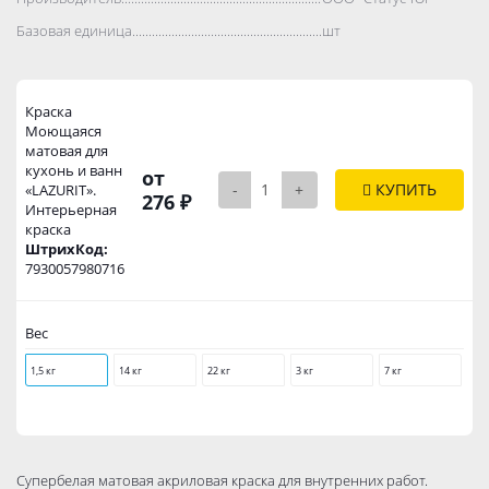
Базовая единица..................................................................................
шт
Краска
Моющаяся
матовая для
кухонь и ванн
от
-
+
КУПИТЬ
«LAZURIT».
276 ₽
Интерьерная
краска
ШтрихКод:
7930057980716
Вес
1,5 кг
14 кг
22 кг
3 кг
7 кг
Супербелая матовая акриловая краска для внутренних работ.