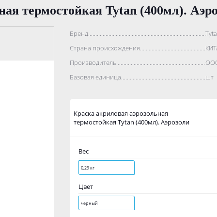
ная термостойкая Tytan (400мл). Аэр
Бренд..................................................................................
Tyta
Страна происхождения...........................................................
КИТ
Производитель.......................................................................
ООО
Базовая единица....................................................................
шт
Краска акриловая аэрозольная
термостойкая Tytan (400мл). Аэрозоли
Вес
0,29 кг
Цвет
черный