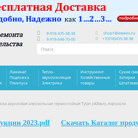
shop1@eweiss.ru
ремонта
8-918-435-38-38
+7(918)435-38-38
8-918-648-70-00
ельства
Ламинат
Тепло-
Инструмент
Сухие сме
Подложка
звукоизоляция
Хозяйственные
Затирки
я
Плинтуса
Электрика
товары
Шпатлев
ска акриловая аэрозольная термостойкая Tytan (400мл). Аэрозоли
укции 2023.pdf
Скачать Каталог прод