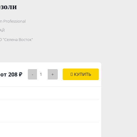
озоли
n Professional
.......................
АЙ
...........
 "Селена Восток"
..............
от 208 ₽
-
+
КУПИТЬ