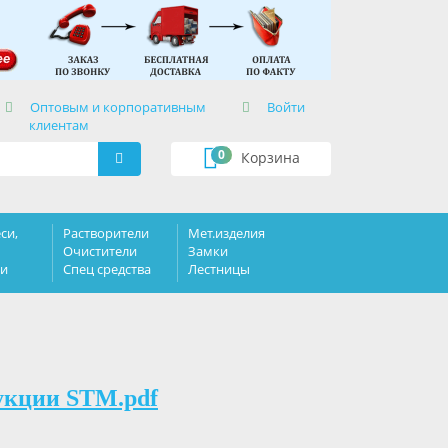
×
Оптовым и корпоративным
Войти
клиентам
0
Корзина
си,
Растворители
Мет.изделия
Очистители
Замки
ки
Спец средства
Лестницы
укции STM.pdf