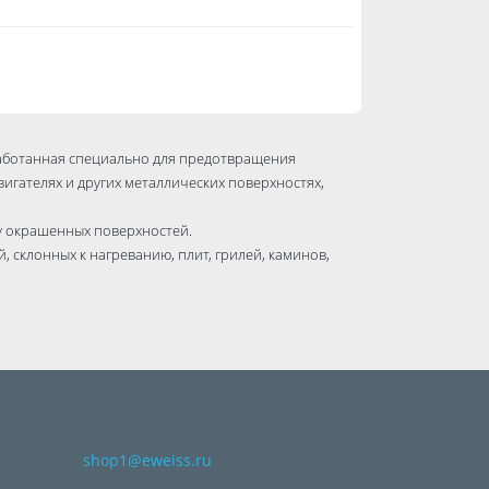
работанная специально для предотвращения
гателях и других металлических поверхностях,
у окрашенных поверхностей.
 склонных к нагреванию, плит, грилей, каминов,
shop1@eweiss.ru